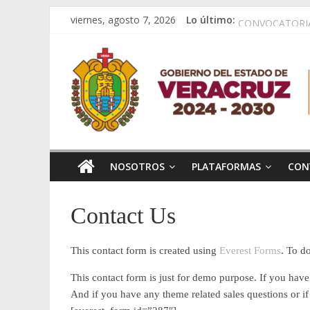
Padrón Veracruz
Saltar
viernes, agosto 7, 2026
Lo último:
CONVOCATORIA
al
Memoria 2º Enc
contenido
Consejo
Veracruz, segu
APOYOS COMPL
Veracruzano
de
NOSOTROS
PLATAFORMAS
CON
Investigación
Científica
Contact Us
y
This contact form is created using
Everest Forms
. To d
This contact form is just for demo purpose. If you hav
Desarrollo
And if you have any theme related sales questions or i