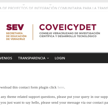
ano de Investigadoras e Investigadores 2.0
 DE PROYECTOS DE INTEGRACIÓN COMUNITARIA PARA LA TRAN
uentro de Cuerpos Académicos
nda entidad con mayor representación en el Campamento de Empoder
EMENTARIOS PARA EL FORTALECIMIENTO DE ACTIVIDADESCIENTÍ
VENIOS
TRANSPARENCIA
LOGIN
ownload this contact form plugin click
here
.
e any theme related support questions, please put your query in our sup
f you just want to say hello, please send your message via our contact 