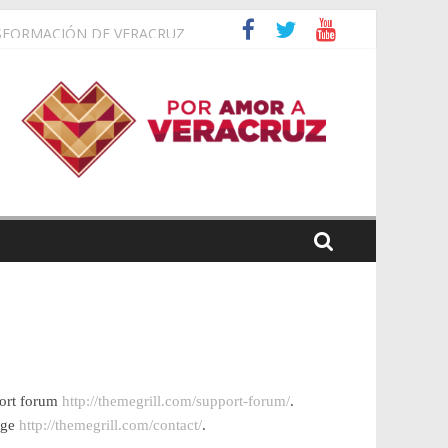
SFORMACIÓN DE VERACRUZ
amiento Científico del INAOE
FICAS 2026.
port forum
http://themegrill.com/support-forum/
.
page
http://themegrill.com/contact/
.