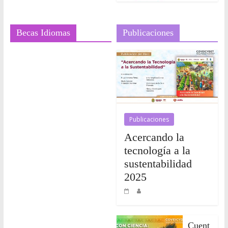
Becas Idiomas
Publicaciones
Publicaciones
Acercando la
tecnología a la
sustentabilidad
2025
Cuent