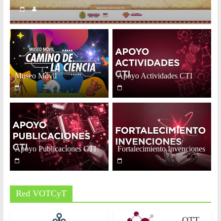
y
Desarrollo
Tecnológico
Museo Móvil
Apoyo Actividades CTI
COVEICYDET
Apoyo Publicaciones CTI
Fortalecimiento Invenciones
Red VOTCyT
OTT