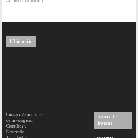
Consejo Veracruzano
Sitios de
de Investigación
Interés
Científica y
Desarrollo
Academia
Tecnológico
Mexicana de
Ciencias
Av. Rafael Murillo
CONACYT
Vidal No. 1735, Col.
REDNACECYT
Cuauhtémoc, Tel.
2288413670
Foro Consultivo
Científico y