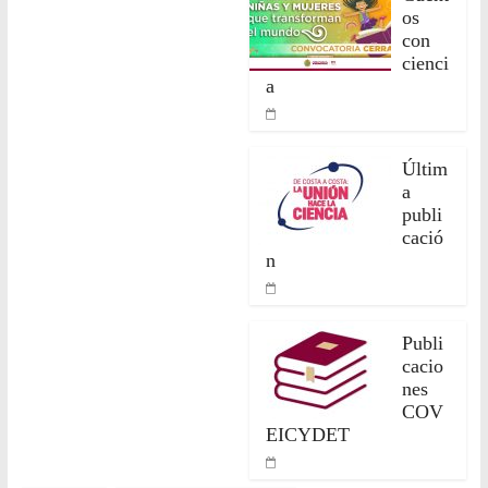
os
con
cienci
a
Últim
a
publi
cació
n
Publi
cacio
nes
COV
EICYDET