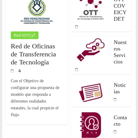
COV
EICY
DET
Red VOTCyT
Nuest
Red de Oficinas
ros
de Transferencia
Servi
de Tecnología
cios
Con el Objetivo de
Notic
configurar una propuesta de
ias
modelo que responda a
diferentes realidades
estatales, la cual propicie el
flujo
Conta
cto