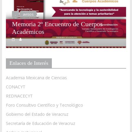
Enlaces de Interés
cuentro de Cuerpos
Academia Mexicana de Ciencias
CONACYT
REDNACECYT
Foro Consultivo Científico y Tecnológico
Gobierno del Estado de Veracruz
Secretaría de Educación de Veracruz
Archivo Instucional
Ubicación