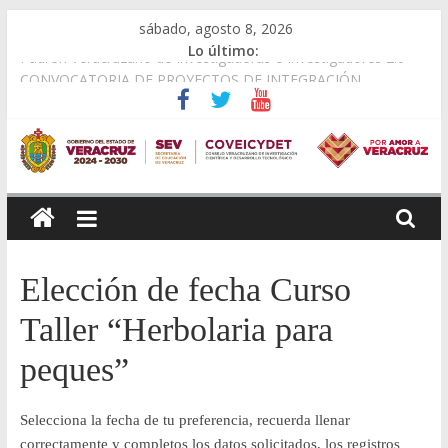
Saltar
sábado, agosto 8, 2026
al
Lo último:
Padrón Veracruzano de Investigadoras e Investigadores 2.0
contenido
CONVOCATORIA DE PROYECTOS DE INTEGRACIÓN
COMUNITARIA PARA LA TRANSFORMACIÓN DE VERACRUZ
Memoria 2º Encuentro de Cuerpos Académicos
Veracruz, segunda entidad con mayor representación en el
Campamento de Empoderamiento Científico del INAOE
Consejo
APOYOS COMPLEMENTARIOS PARA EL FORTALECIMIENTO
DE ACTIVIDADESCIENTÍFICAS 2026.
Veracruzano
Elección de fecha Curso
de
Taller “Herbolaria para
Investigación
peques”
Científica
Selecciona la fecha de tu preferencia, recuerda llenar
correctamente y completos los datos solicitados, los registros