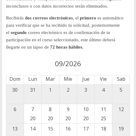
y
inconclusos o con datos incorrectos serán eliminados.
Recibirás
dos correos electrónicos
, el
primero
es automático
Desarrollo
para verificar que se ha recibido tu solicitud, posteriormente
el
segundo
correo electrónico es de confirmación de tu
Tecnológico
participación en el curso seleccionado, este último deberá
llegarte en un lapso de
72 horas hábiles.
COVEICYDET
09/2026
Dom
Lun
Mar
Mie
Jue
Vie
Sab
30
31
1
2
3
4
5
6
7
8
9
10
11
12
20
20
20
20
25
13
14
15
16
17
18
19