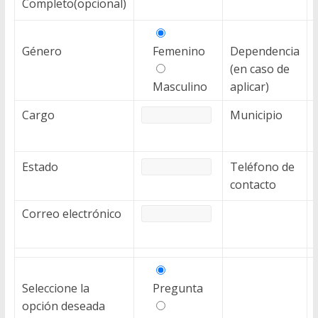
Completo(opcional)
y
Desarrollo
Género
Femenino
Dependencia
(en caso de
Tecnológico
Masculino
aplicar)
Cargo
Municipio
COVEICYDET
Estado
Teléfono de
contacto
Correo electrónico
Seleccione la
Pregunta
opción deseada