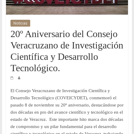
y
Desarrollo
Noticias
20º Aniversario del Consejo
Tecnológico
Veracruzano de Investigación
COVEICYDET
Científica y Desarrollo
Tecnológico.
El Consejo Veracruzano de Investigación Científica y
Desarrollo Tecnológico (COVEICYDET), conmemoró el
pasado 8 de noviembre su 20º aniversario, destacándose por
dos décadas en pro del avance científico y tecnológico en el
estado de Veracruz. Este importante hito marca dos décadas
de compromiso y un pilar fundamental para el desarrollo
científico y tecnológico en el estado de Veracruz, trabajando