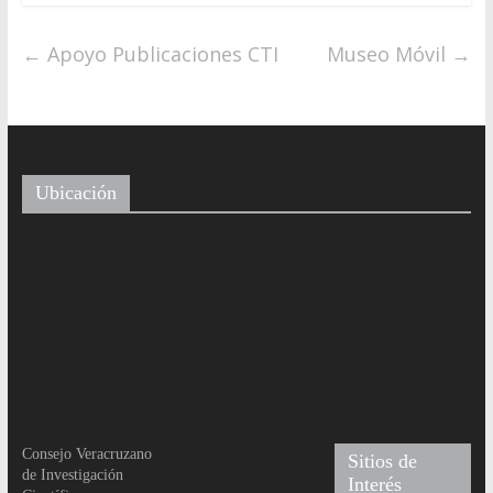
←
Apoyo Publicaciones CTI
Museo Móvil
→
Ubicación
Consejo Veracruzano
Sitios de
de Investigación
Interés