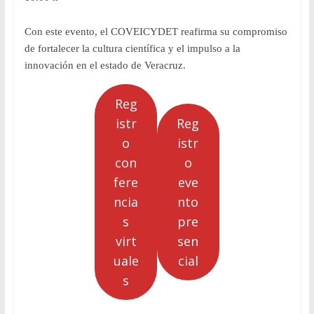
Con este evento, el COVEICYDET reafirma su compromiso
de fortalecer la cultura científica y el impulso a la
innovación en el estado de Veracruz.
Reg
istr
Reg
o
istr
con
o
fere
eve
ncia
nto
s
pre
virt
sen
uale
cial
s