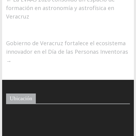
formación en astronomía y astrofísica en
Veracruz
Gobierno de Veracruz fortalece el ecosistema
innovador en el Día de las Personas Inventoras
→
Ubicación