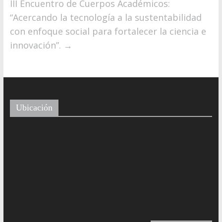
III Encuentro de Cuerpos Académicos:
“Acercando la tecnología a la sustentabilidad
con enfoque social para fortalecer la ciencia e
innovación”.
→
Ubicación