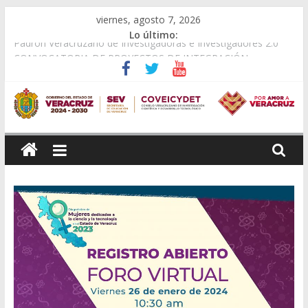
Saltar
viernes, agosto 7, 2026
al
Lo último:
Padrón Veracruzano de Investigadoras e Investigadores 2.0
contenido
CONVOCATORIA DE PROYECTOS DE INTEGRACIÓN
COMUNITARIA PARA LA TRANSFORMACIÓN DE VERACRUZ
Memoria 2º Encuentro de Cuerpos Académicos
Veracruz, segunda entidad con mayor representación en el
Campamento de Empoderamiento Científico del INAOE
Consejo
APOYOS COMPLEMENTARIOS PARA EL FORTALECIMIENTO
DE ACTIVIDADESCIENTÍFICAS 2026.
Veracruzano
de
Investigación
Científica