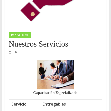
y
Desarrollo
Tecnológico
Red VOTCyT
Nuestros Servicios
COVEICYDET
Capacitación Especializada
Servicio
Entregables