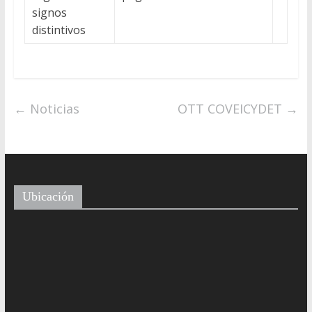
signos
distintivos
←
Noticias
OTT COVEICYDET
→
Ubicación