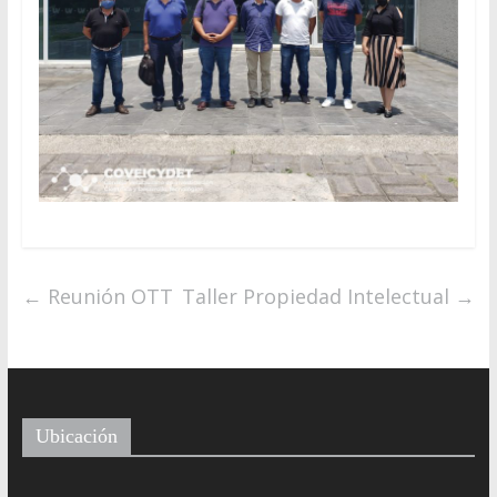
←
Reunión OTT
Taller Propiedad Intelectual
→
Ubicación